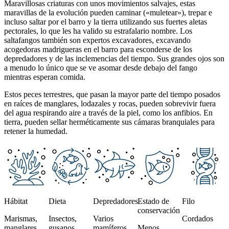
Maravillosas criaturas con unos movimientos salvajes, estas
maravillas de la evolución pueden caminar («muletear»), trepar e
incluso saltar por el barro y la tierra utilizando sus fuertes aletas
pectorales, lo que les ha valido su estrafalario nombre. Los
saltafangos también son expertos excavadores, excavando
acogedoras madrigueras en el barro para esconderse de los
depredadores y de las inclemencias del tiempo. Sus grandes ojos son
a menudo lo único que se ve asomar desde debajo del fango
mientras esperan comida.
Estos peces terrestres, que pasan la mayor parte del tiempo posados
en raíces de manglares, lodazales y rocas, pueden sobrevivir fuera
del agua respirando aire a través de la piel, como los anfibios. En
tierra, pueden sellar herméticamente sus cámaras branquiales para
retener la humedad.
This section contains a slider with rotating slides. Use Next and Previou
Hábitat
Dieta
Depredadores
Estado de
Filo
conservación
Marismas,
Insectos,
Varios
Cordados
manglares,
gusanos,
mamíferos,
Menos