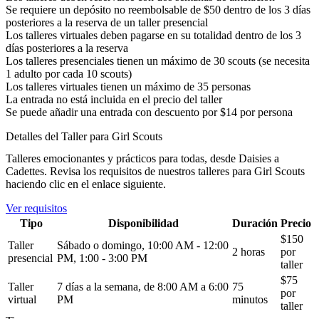
Se requiere un depósito no reembolsable de $50 dentro de los 3 días
posteriores a la reserva de un taller presencial
Los talleres virtuales deben pagarse en su totalidad dentro de los 3
días posteriores a la reserva
Los talleres presenciales tienen un máximo de 30 scouts (se necesita
1 adulto por cada 10 scouts)
Los talleres virtuales tienen un máximo de 35 personas
La entrada no está incluida en el precio del taller
Se puede añadir una entrada con descuento por $14 por persona
Detalles del Taller para Girl Scouts
Talleres emocionantes y prácticos para todas, desde Daisies a
Cadettes. Revisa los requisitos de nuestros talleres para Girl Scouts
haciendo clic en el enlace siguiente.
(Abrir en una pestaña nueva)
Ver requisitos
Tipo
Disponibilidad
Duración
Precio
$150
Taller
Sábado o domingo, 10:00 AM - 12:00
2 horas
por
presencial
PM, 1:00 - 3:00 PM
taller
$75
Taller
7 días a la semana, de 8:00 AM a 6:00
75
por
virtual
PM
minutos
taller