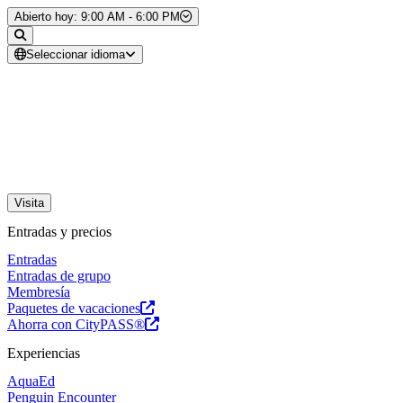
Saltar al contenido
Abierto hoy: 9:00 AM - 6:00 PM
Seleccionar idioma
Visita
Entradas y precios
Entradas
Entradas de grupo
Membresía
Paquetes de vacaciones
Ahorra con CityPASS®
Experiencias
AquaEd
Penguin Encounter