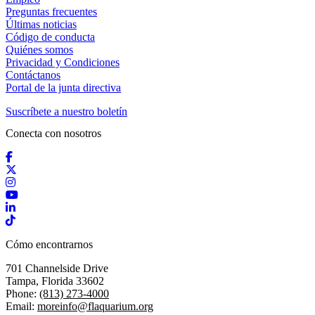
Preguntas frecuentes
Últimas noticias
Código de conducta
Quiénes somos
Privacidad y Condiciones
Contáctanos
Portal de la junta directiva
Suscríbete a nuestro boletín
Conecta con nosotros
Facebook
X / Twitter
Instagram
YouTube
LinkedIn
TikTok
Cómo encontrarnos
701 Channelside Drive
Tampa, Florida 33602
Phone:
(813) 273-4000
Email:
moreinfo@flaquarium.org