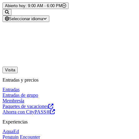
Saltar al contenido
Abierto hoy: 9:00 AM - 6:00 PM
Seleccionar idioma
Visita
Entradas y precios
Entradas
Entradas de grupo
Membresía
Paquetes de vacaciones
Ahorra con CityPASS®
Experiencias
AquaEd
Penguin Encounter