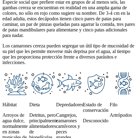
Especie social que prefiere estar en grupos de al menos seis, las
gambas cereza se encuentran en realidad en una amplia gama de
colores, no sólo en rojo como sugiere su nombre. De 3-4 cm en la
edad adulta, estos decápodos tienen cinco pares de patas para
caminar, un par de pinzas queladas para agarrar la comida, tres pares
de patas mandibulares para alimentarse y cinco patas adicionales
para nadar.
Los camarones cereza pueden segregar un útil tipo de mucosidad de
su piel que les permite moverse más deprisa por el agua, al tiempo
que les proporciona protección frente a diversos parásitos e
infecciones.
This section contains a slider with rotating slides. Use Next and Previou
Hábitat
Dieta
Depredadores
Estado de
Filo
conservación
Arroyos de
Detritus, pero
Cangrejos,
Artrópodos
agua dulce,
principalmente
camarones
Desconocido
normalmente
alimentadores
carnívoros y
en zonas
de
peces
tropicales de
biopelículas
grandes