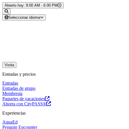
Saltar al contenido
Abierto hoy: 9:00 AM - 6:00 PM
Seleccionar idioma
Visita
Entradas y precios
Entradas
Entradas de grupo
Membresía
Paquetes de vacaciones
Ahorra con CityPASS®
Experiencias
AquaEd
Penguin Encounter