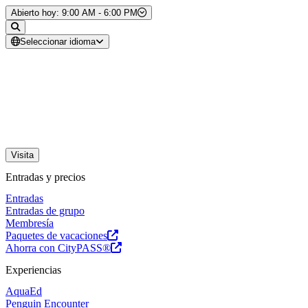
Saltar al contenido
Abierto hoy: 9:00 AM - 6:00 PM
Seleccionar idioma
Visita
Entradas y precios
Entradas
Entradas de grupo
Membresía
Paquetes de vacaciones
Ahorra con CityPASS®
Experiencias
AquaEd
Penguin Encounter