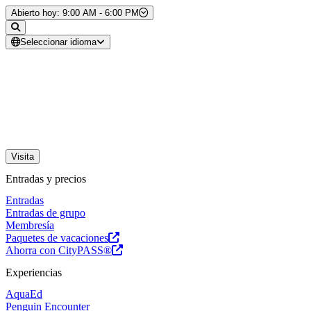
Saltar al contenido
Abierto hoy: 9:00 AM - 6:00 PM
Seleccionar idioma
Visita
Entradas y precios
Entradas
Entradas de grupo
Membresía
Paquetes de vacaciones
Ahorra con CityPASS®
Experiencias
AquaEd
Penguin Encounter