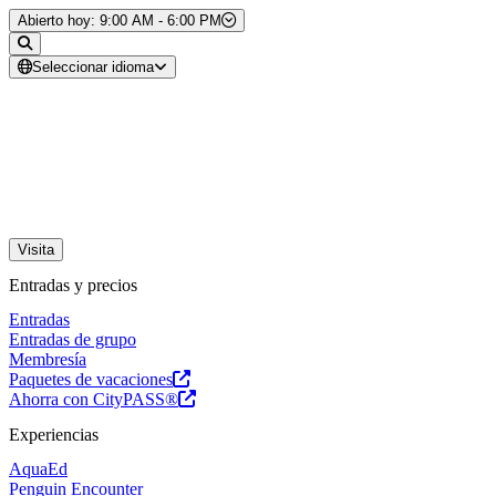
Saltar al contenido
Abierto hoy: 9:00 AM - 6:00 PM
Seleccionar idioma
Visita
Entradas y precios
Entradas
Entradas de grupo
Membresía
Paquetes de vacaciones
Ahorra con CityPASS®
Experiencias
AquaEd
Penguin Encounter