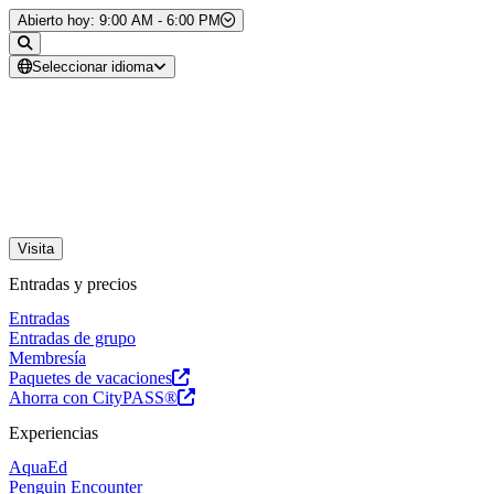
Saltar al contenido
Abierto hoy: 9:00 AM - 6:00 PM
Seleccionar idioma
Visita
Entradas y precios
Entradas
Entradas de grupo
Membresía
Paquetes de vacaciones
Ahorra con CityPASS®
Experiencias
AquaEd
Penguin Encounter