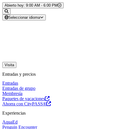
Saltar al contenido
Abierto hoy: 9:00 AM - 6:00 PM
Seleccionar idioma
Visita
Entradas y precios
Entradas
Entradas de grupo
Membresía
Paquetes de vacaciones
Ahorra con CityPASS®
Experiencias
AquaEd
Penguin Encounter