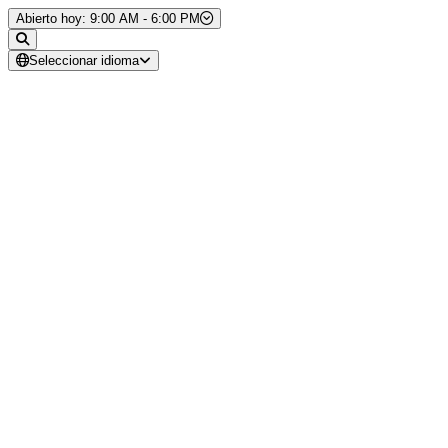
Saltar al contenido
Abierto hoy: 9:00 AM - 6:00 PM
Seleccionar idioma