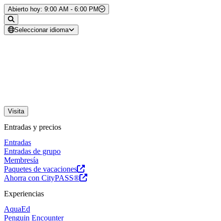
Saltar al contenido
Abierto hoy: 9:00 AM - 6:00 PM
Seleccionar idioma
Visita
Entradas y precios
Entradas
Entradas de grupo
Membresía
Paquetes de vacaciones
Ahorra con CityPASS®
Experiencias
AquaEd
Penguin Encounter