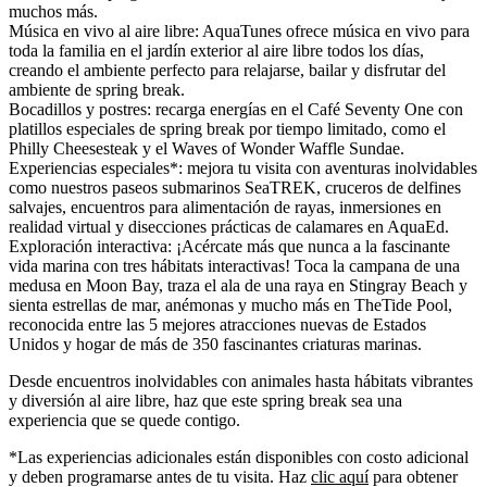
muchos más.
Música en vivo al aire libre
: AquaTunes ofrece música en vivo para
toda la familia en el jardín exterior al aire libre todos los días,
creando el ambiente perfecto para relajarse, bailar y disfrutar del
ambiente de spring break.
Bocadillos y postres
: recarga energías en el Café Seventy One con
platillos especiales de spring break por tiempo limitado, como el
Philly Cheesesteak y el Waves of Wonder Waffle Sundae.
Experiencias especiales*
: mejora tu visita con aventuras inolvidables
como nuestros paseos submarinos SeaTREK, cruceros de delfines
salvajes, encuentros para alimentación de rayas, inmersiones en
realidad virtual y disecciones prácticas de calamares en AquaEd.
Exploración interactiva
: ¡Acércate más que nunca a la fascinante
vida marina con tres hábitats interactivas! Toca la campana de una
medusa en Moon Bay, traza el ala de una raya en Stingray Beach y
sienta estrellas de mar, anémonas y mucho más en TheTide Pool,
reconocida entre las 5 mejores atracciones nuevas de Estados
Unidos y hogar de más de 350 fascinantes criaturas marinas.
Desde encuentros inolvidables con animales hasta hábitats vibrantes
y diversión al aire libre, haz que este spring break sea una
experiencia que se quede contigo.
*Las experiencias adicionales están disponibles con costo adicional
y deben programarse antes de tu visita. Haz
clic aquí
para obtener