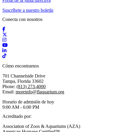
Portal de la junta directiva
Suscríbete a nuestro boletín
Conecta con nosotros
Facebook
X / Twitter
Instagram
YouTube
LinkedIn
TikTok
Cómo encontrarnos
701 Channelside Drive
Tampa, Florida 33602
Phone:
(813) 273-4000
Email:
moreinfo@flaquarium.org
Horario de admisión de hoy
9:00 AM - 6:00 PM
Acreditado por:
Association of Zoos & Aquariums (AZA)
American Humane Certified™