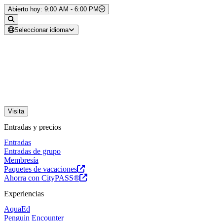
Saltar al contenido
Abierto hoy: 9:00 AM - 6:00 PM
Seleccionar idioma
Visita
Entradas y precios
Entradas
Entradas de grupo
Membresía
Paquetes de vacaciones
Ahorra con CityPASS®
Experiencias
AquaEd
Penguin Encounter