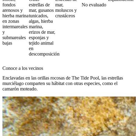
fondos
estrellas de
mar,
No evaluado
arenosos y
mar, gusanos
moluscos y
hierba marina
tunicados,
crustáceos
en zonas
algas, hierba
intermareales
marina,
y
erizos de mar,
submareales
esponjas y
bajas
tejido animal
en
descomposición
Conoce a los vecinos
Enclavadas en las orillas rocosas de The Tide Pool, las estrellas
murciélago comparten su hábitat con otras especies, como el
camarón moteado.