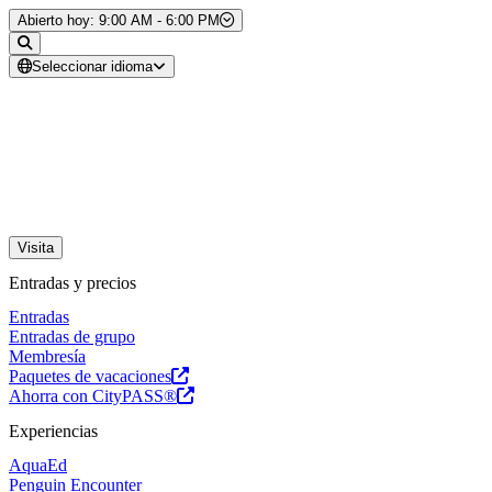
Saltar al contenido
Abierto hoy: 9:00 AM - 6:00 PM
Seleccionar idioma
Visita
Entradas y precios
Entradas
Entradas de grupo
Membresía
Paquetes de vacaciones
Ahorra con CityPASS®
Experiencias
AquaEd
Penguin Encounter