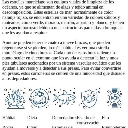
Las estrellas murciélago son equipos vitales de limpieza de los
océanos, ya que se alimentan de algas y tejido animal en
descomposición. Estas estrellas de mar, normalmente de color
naranja rojizo, se encuentran en una variedad de colores sólidos y
moteados, como verde, morado, marrón, amarillo y blanco, y tienen
un aspecto borroso debido a unas estructuras parecidas a branquias
que les ayudan a respirar.
Aunque pueden tener de cuatro a nueve brazos, que pueden
regenerarse si se pierden, lo más habitual es ver una estrella
murciélago de cinco brazos. Cada uno de estos brazos tiene un
punto ocular en el extremo que les ayuda a detectar la luz y unos
pies tubulares accionados por un sistema vascular acuático que les
ayudan a moverse y a detectar a sus presas. Para evitar convertirse
en presas, estos carroñeros se cubren de una mucosidad que disuade
a los depredadores.
This section contains a slider with rotating slides. Use Next and Previou
Hábitat
Dieta
Depredadores
Estado de
Filo
conservación
Rocas,
Otras
Estrellas de
Equinodermos