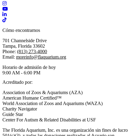
Instagram
YouTube
LinkedIn
TikTok
Cómo encontrarnos
701 Channelside Drive
Tampa, Florida 33602
Phone:
(813) 273-4000
Email:
moreinfo@flaquarium.org
Horario de admisión de hoy
9:00 AM - 6:00 PM
Acreditado por:
Association of Zoos & Aquariums (AZA)
American Humane Certified™
World Association of Zoos and Aquariums (WAZA)
Charity Navigator
Guide Star
Center For Autism & Related Disabilities at USF
The Florida Aquarium, Inc. es una organización sin fines de lucro
501(c)(3), y todas las donaciones realizadas al Acuario son