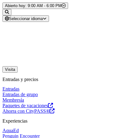
Saltar al contenido
Abierto hoy: 9:00 AM - 6:00 PM
Seleccionar idioma
Visita
Entradas y precios
Entradas
Entradas de grupo
Membresía
Paquetes de vacaciones
Ahorra con CityPASS®
Experiencias
AquaEd
Penguin Encounter