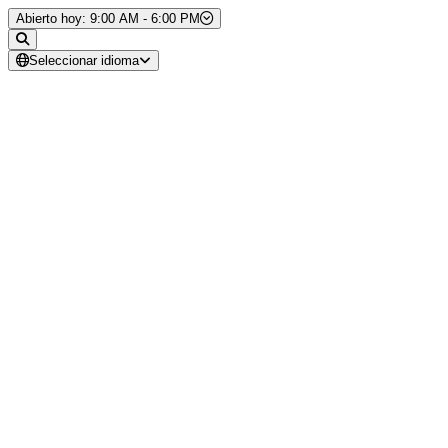
Saltar al contenido
Abierto hoy: 9:00 AM - 6:00 PM
Seleccionar idioma